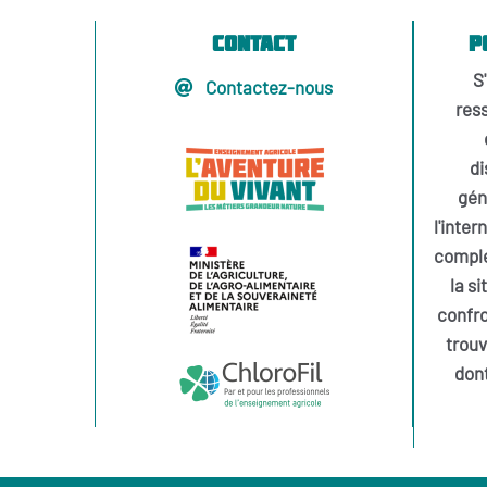
Contact
P
S
Contactez-nous
ress
di
gén
l'inter
comple
la si
confr
trouv
dont