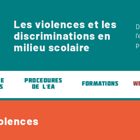
Les violences et les
D
discriminations en
l
p
milieu scolaire
RE
PROCEDURES
FORMATIONS
W
S
DE L'EA
iolences