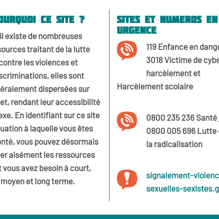
ourquoi ce site ?
Sites et numeros en
urgence
'il existe de nombreuses
119
Enfance en dang
ources traitant de la lutte
3018
Victime de cyb
contre les violences et
harcèlement et
scriminations, elles sont
Harcèlement scolaire
éralement dispersées sur
net, rendant leur accessibilité
xe. En identifiant sur ce site
0800 235 236
Santé 
tuation à laquelle vous êtes
0800 005 696
Lutte 
onté, vous pouvez désormais
la radicalisation
er aisément les ressources
 vous avez besoin à court,
signalement-violen
moyen et long terme.
sexuelles-sexistes.g