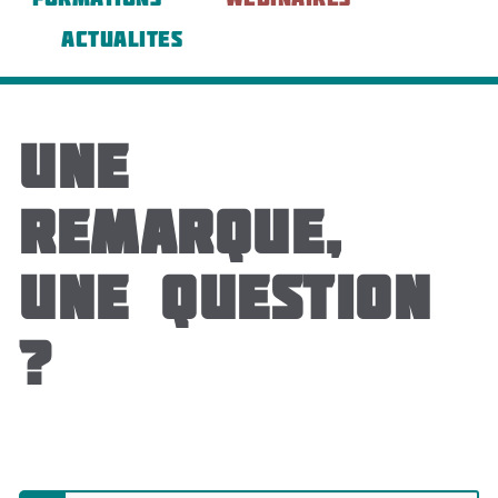
ACTUALITES
Une
remarque,
une question
?